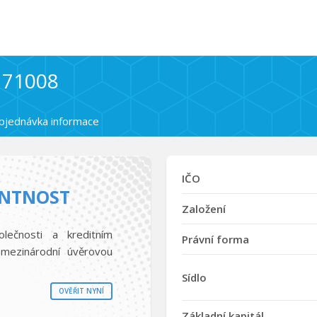
5171008
bjednávka informace
IČO
ENTNOST
Založení
olečnosti a kreditním
Právní forma
mezinárodní úvěrovou
Sídlo
OVĚŘIT NYNÍ
Základní kapitál