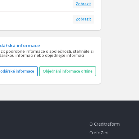
Zobrazit
Zobrazit
dářská informace
azit podrobné informace o společnosti, stáhněte si
ářskou informaci nebo objednejte informaci
podářské informace
Objednání informace offline
O Creditreform
CrefoZert