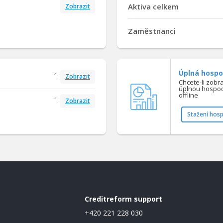
Aktiva celkem
Zobrazit
Zaměstnanci
Úplná hospo
1
Zobrazit
Chcete-li zobr
úplnou hospod
offline
1
Zobrazit
Stažení hos
Creditreform support
+420 221 228 030