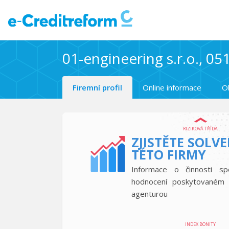
01-engineering s.r.o., 0
Firemní profil
Online informace
O
RIZIKOVÁ TŘÍDA
ZJISTĚTE SOLV
TÉTO FIRMY
Informace o činnosti sp
hodnocení poskytovaném 
agenturou
INDEX BONITY