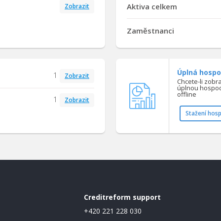
Aktiva celkem
Zobrazit
Zaměstnanci
Úplná hospo
1
Zobrazit
Chcete-li zobr
úplnou hospod
offline
1
Zobrazit
Stažení hos
Creditreform support
+420 221 228 030