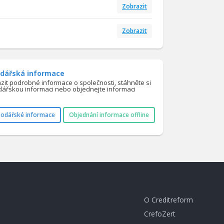
Zobrazit
Zobrazit
dářská informace
azit podrobné informace o společnosti, stáhněte si
ářskou informaci nebo objednejte informaci
podářské informace
Objednání informace offline
O Creditreform
CrefoZert