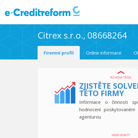
Citrex s.r.o., 08668264
Firemní profil
Online informace
O
RIZIKOVÁ TŘÍDA
ZJISTĚTE SOLV
TÉTO FIRMY
Informace o činnosti sp
hodnocení poskytovaném 
agenturou
INDEX BONITY