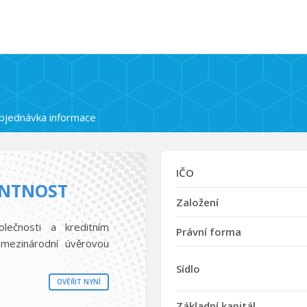
bjednávka informace
IČO
ENTNOST
Založení
olečnosti a kreditním
Právní forma
mezinárodní úvěrovou
Sídlo
OVĚŘIT NYNÍ
Základní kapitál