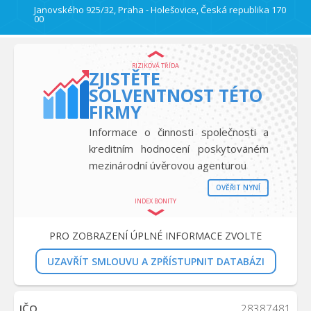
Janovského 925/32, Praha - Holešovice, Česká republika 170
00
RIZIKOVÁ TŘÍDA
ZJISTĚTE
SOLVENTNOST TÉTO
FIRMY
Informace o činnosti společnosti a
kreditním hodnocení poskytovaném
mezinárodní úvěrovou agenturou
OVĚŘIT NYNÍ
INDEX BONITY
PRO ZOBRAZENÍ ÚPLNÉ INFORMACE ZVOLTE
UZAVŘÍT SMLOUVU A ZPŘÍSTUPNIT DATABÁZI
IČO
28387481