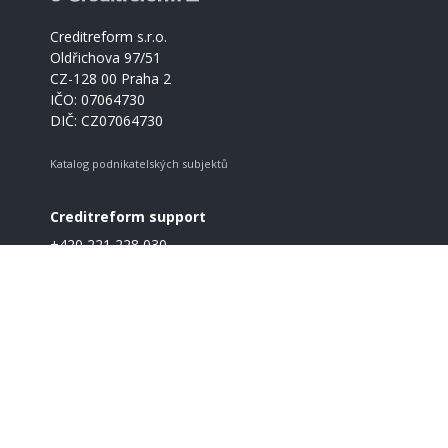
Creditreform s.r.o.
Oldřichova 97/51
CZ-128 00 Praha 2
IČO: 07064730
DIČ: CZ07064730
Katalog podnikatelských subjektů
Creditreform support
+420 221 228 030
info@creditreform.cz
O Creditreform
CrefoZert
Produkty a služby
GDPR
Pravidla a podmínky