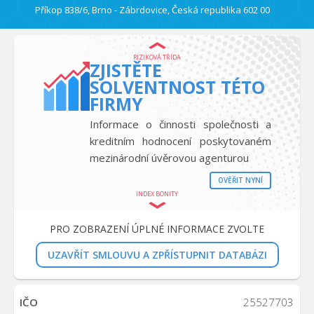
Příkop 838/6, Brno - Zábrdovice, Česká republika 602 00
RIZIKOVÁ TŘÍDA
ZJISTĚTE
SOLVENTNOST TÉTO
FIRMY
Informace o činnosti společnosti a
kreditním hodnocení poskytovaném
mezinárodní úvěrovou agenturou
OVĚŘIT NYNÍ
INDEX BONITY
PRO ZOBRAZENÍ ÚPLNÉ INFORMACE ZVOLTE
UZAVŘÍT SMLOUVU A ZPŘÍSTUPNIT DATABÁZI
IČO
25527703