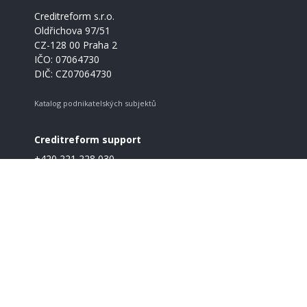
Creditreform s.r.o.
Oldřichova 97/51
CZ-128 00 Praha 2
IČO: 07064730
DIČ: CZ07064730
Katalog podnikatelských subjektů
Creditreform support
+420 221 228 030
info@creditreform.cz
O Creditreform
CrefoZert
Produkty a služby
GDPR
Pravidla a podmínky