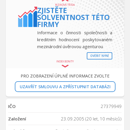
RIZIKOVÁ TŘÍDA
ZJISTĚTE
SOLVENTNOST TÉTO
FIRMY
Informace o činnosti společnosti a
kreditním hodnocení poskytovaném
mezinárodní úvěrovou agenturou
OVĚŘIT NYNÍ
INDEX BONITY
PRO ZOBRAZENÍ ÚPLNÉ INFORMACE ZVOLTE
UZAVŘÍT SMLOUVU A ZPŘÍSTUPNIT DATABÁZI
IČO
27379949
Založení
23.09.2005 (20 let, 10 měsíců)