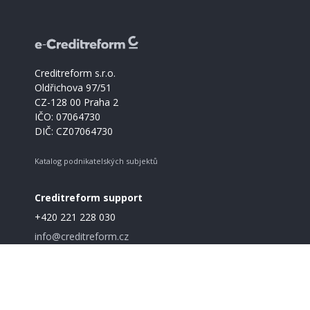
Creditreform s.r.o.
Oldřichova 97/51
CZ-128 00 Praha 2
IČO: 07064730
DIČ: CZ07064730
Katalog podnikatelských subjektů
Creditreform support
+420 221 228 030
info@creditreform.cz
O Creditreform
CrefoZert