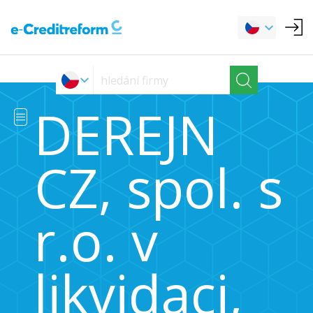
DEREJN
CZ, spol. s
r.o. v
likvidaci,