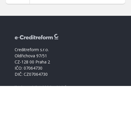
Creditreform s.r.o.
Oldřichova 97/51
CZ-128 00 Praha 2
IČO: 07064730
DIČ: CZ07064730
Katalog podnikatelských subjektů
Creditreform support
+420 221 228 030
info@creditreform.cz