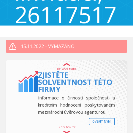
26117517
Jakubovská 283, Praha - Hostavice, Česká republika 198 00
15.11.2022 - VYMAZÁNO
RIZIKOVÁ TŘÍDA
ZJISTĚTE
SOLVENTNOST TÉTO
FIRMY
Informace o činnosti společnosti a
kreditním hodnocení poskytovaném
mezinárodní úvěrovou agenturou
OVĚŘIT NYNÍ
INDEX BONITY