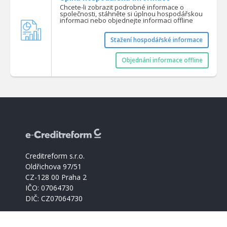
Chcete-li zobrazit podrobné informace o
společnosti, stáhněte si úplnou hospodářskou
informaci nebo objednejte informaci offline
Stažení hospodářské informace
Objednání informace offline
Creditreform s.r.o.
Oldřichova 97/51
CZ-128 00 Praha 2
IČO: 07064730
DIČ: CZ07064730
Katalog podnikatelských subjektů