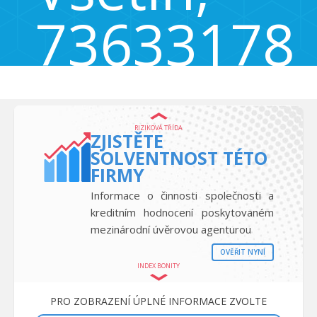
73633178
Strmá 34, Vsetín - Vsetín, Česká republika 755 01
RIZIKOVÁ TŘÍDA
ZJISTĚTE
SOLVENTNOST TÉTO
FIRMY
Informace o činnosti společnosti a
kreditním hodnocení poskytovaném
mezinárodní úvěrovou agenturou
OVĚŘIT NYNÍ
INDEX BONITY
PRO ZOBRAZENÍ ÚPLNÉ INFORMACE ZVOLTE