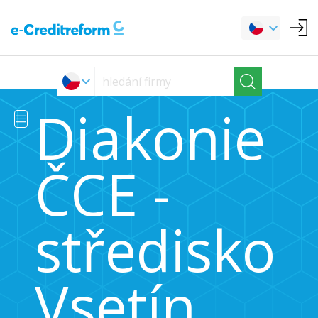
Diakonie
ČCE -
středisko
Vsetín,