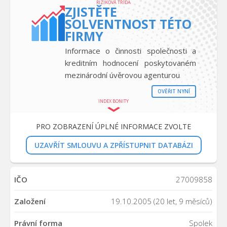
RIZIKOVÁ TŘÍDA
ZJISTĚTE
SOLVENTNOST TÉTO
FIRMY
Informace o činnosti společnosti a
kreditním hodnocení poskytovaném
mezinárodní úvěrovou agenturou
OVĚŘIT NYNÍ
INDEX BONITY
PRO ZOBRAZENÍ ÚPLNÉ INFORMACE ZVOLTE
UZAVŘÍT SMLOUVU A ZPŘÍSTUPNIT DATABÁZI
IČO
27009858
Založení
19.10.2005 (20 let, 9 měsíců)
Právní forma
Spolek