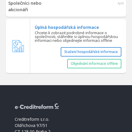
Společníci nebo
N/A
akcionáři
Úplná hospodářská informace
Chcete-li zobrazit podrobné informace o
společnosti, stáhněte si úplnou hospodářskou
informaci nebo objednejte informaci offline
Stažení hospodářské informace
Objednání informace offline
Creditreform s.r.o.
Oldřichova 97/51
CZ-128 00 Praha 2