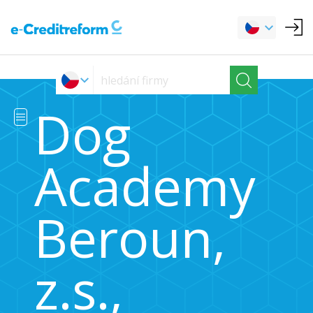
Dog
Academy
Beroun,
z.s.,