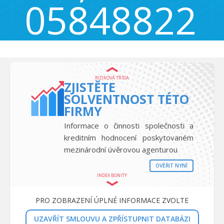
05848822
č.p. 32, Bavoryně, Česká republika 267 51
RIZIKOVÁ TŘÍDA
ZJISTĚTE
SOLVENTNOST TÉTO
FIRMY
Informace o činnosti společnosti a
kreditním hodnocení poskytovaném
mezinárodní úvěrovou agenturou
OVĚŘIT NYNÍ
INDEX BONITY
PRO ZOBRAZENÍ ÚPLNÉ INFORMACE ZVOLTE
UZAVŘÍT SMLOUVU A ZPŘÍSTUPNIT DATABÁZI