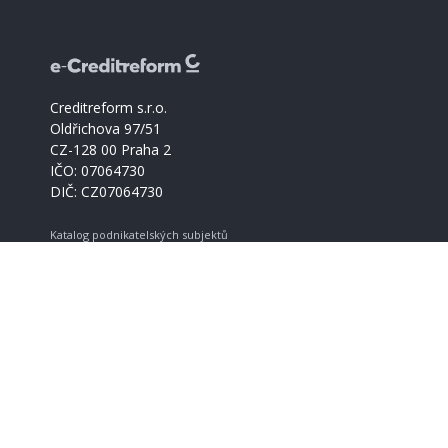
Creditreform s.r.o.
Oldřichova 97/51
CZ-128 00 Praha 2
IČO: 07064730
DIČ: CZ07064730
Katalog podnikatelských subjektů
Creditreform support
+420 221 228 030
info@creditreform.cz
O Creditreform
CrefoZert