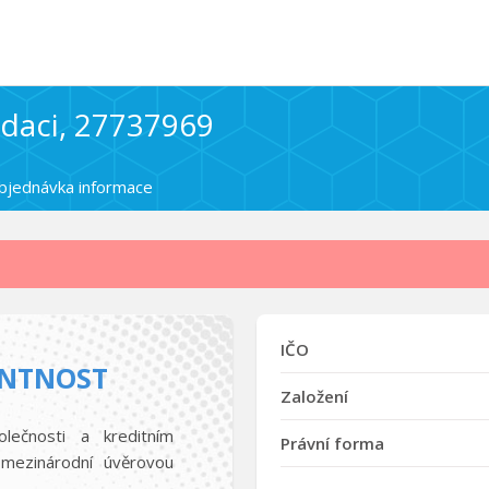
idaci, 27737969
bjednávka informace
IČO
ENTNOST
Založení
olečnosti a kreditním
Právní forma
mezinárodní úvěrovou