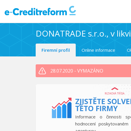
DONATRADE s.r.o., v likv
Firemní profil
Online informace
O
28.07.2020 - VYMAZÁNO
RIZIKOVÁ TŘÍDA
ZJISTĚTE SOLV
TÉTO FIRMY
Informace o činnosti sp
hodnocení poskytovaném 
agenturou