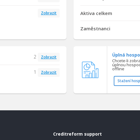
Aktiva celkem
Zobrazit
Zaměstnanci
Úplná hospo
2
Zobrazit
Chcete-li zobr
úplnou hospod
offline
1
Zobrazit
Stažení hos
Creditreform support