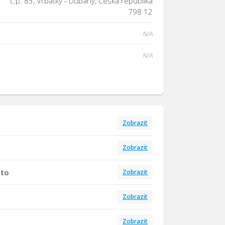
č.p. 83, Vrbátky - Dubany, Česká republika
798 12
N/A
N/A
Zobrazit
Zobrazit
tto
Zobrazit
Zobrazit
Zobrazit