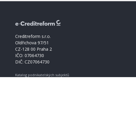
Creditreform s.r.o.
Oldřichova 97/51
CZ-128 00 Praha 2
IČO: 07064730
DIČ: CZ07064730
Katalog podnikatelských subjektů
Creditreform support
+420 221 228 030
info@creditreform.cz
O Creditreform
CrefoZert