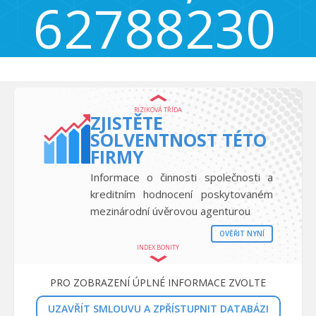
62788230
č.p. 14, Drahkov, Česká republika 417 13
RIZIKOVÁ TŘÍDA
ZJISTĚTE
SOLVENTNOST TÉTO
FIRMY
Informace o činnosti společnosti a
kreditním hodnocení poskytovaném
mezinárodní úvěrovou agenturou
OVĚŘIT NYNÍ
INDEX BONITY
PRO ZOBRAZENÍ ÚPLNÉ INFORMACE ZVOLTE
UZAVŘÍT SMLOUVU A ZPŘÍSTUPNIT DATABÁZI