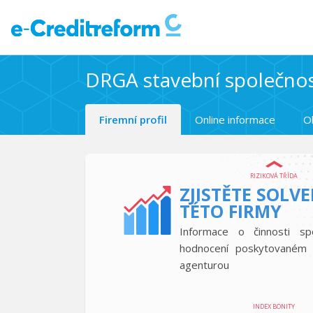
DRGA stavební společnost
Firemní profil
Online informace
O
RIZIKOVÁ TŘÍDA
ZJISTĚTE SOLV
TÉTO FIRMY
Informace o činnosti sp
hodnocení poskytovaném 
agenturou
INDEX BONITY