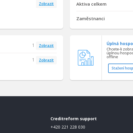
Aktiva celkem
Zobrazit
Zaměstnanci
Úplná hospo
1
Zobrazit
Chcete-li zobr
úplnou hospod
offline
1
Zobrazit
Stažení hos
Creditreform support
+420 221 228 030