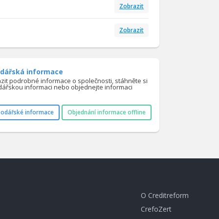
Zobrazit
Zobrazit
dářská informace
azit podrobné informace o společnosti, stáhněte si
ářskou informaci nebo objednejte informaci
podářské informace
Objednání informace offline
O Creditreform
CrefoZert