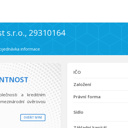
 s.r.o., 29310164
bjednávka informace
IČO
ENTNOST
Založení
olečnosti a kreditním
Právní forma
mezinárodní úvěrovou
Sídlo
OVĚŘIT NYNÍ
Základní kapitál