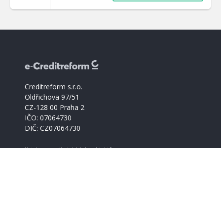
Creditreform s.r.o.
Oldřichova 97/51
CZ-128 00 Praha 2
IČO: 07064730
DIČ: CZ07064730
Katalog podnikatelských subjektů
Creditreform support
+420 221 228 030
info@creditreform.cz