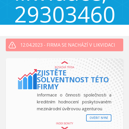
29303460
Příkop 843/4, Brno - Zábrdovice, Česká republika 602 00
12.04.2023 - FIRMA SE NACHÁZÍ V LIKVIDACI
RIZIKOVÁ TŘÍDA
ZJISTĚTE
SOLVENTNOST TÉTO
FIRMY
Informace o činnosti společnosti a
kreditním hodnocení poskytovaném
mezinárodní úvěrovou agenturou
OVĚŘIT NYNÍ
INDEX BONITY