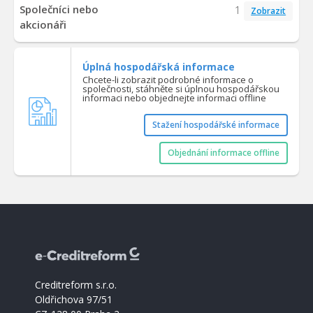
Společníci nebo
1
Zobrazit
akcionáři
Úplná hospodářská informace
Chcete-li zobrazit podrobné informace o
společnosti, stáhněte si úplnou hospodářskou
informaci nebo objednejte informaci offline
Stažení hospodářské informace
Objednání informace offline
Creditreform s.r.o.
Oldřichova 97/51