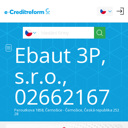
Ebaut 3P,
s.r.o.,
02662167
Peroutkova 1858, Černošice - Černošice, Česká republika 252
28