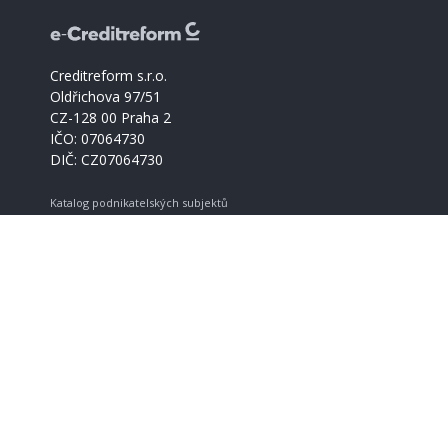
Creditreform s.r.o.
Oldřichova 97/51
CZ-128 00 Praha 2
IČO: 07064730
DIČ: CZ07064730
Katalog podnikatelských subjektů
Creditreform support
+420 221 228 030
info@creditreform.cz
O Creditreform
CrefoZert
Produkty a služby