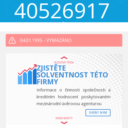
40526917
Slovanské údolí 101, Plzeň, Česká republika 318 02
04.01.1995 - VYMAZÁNO
RIZIKOVÁ TŘÍDA
ZJISTĚTE
SOLVENTNOST TÉTO
FIRMY
Informace o činnosti společnosti a
kreditním hodnocení poskytovaném
mezinárodní úvěrovou agenturou
OVĚŘIT NYNÍ
INDEX BONITY