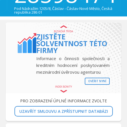
Pod Nádražím 1205/8, Čáslav - Čáslav-Nové Město, Česká
republika 286 01
RIZIKOVÁ TŘÍDA
ZJISTĚTE
SOLVENTNOST TÉTO
FIRMY
Informace o činnosti společnosti a
kreditním hodnocení poskytovaném
mezinárodní úvěrovou agenturou
OVĚŘIT NYNÍ
INDEX BONITY
PRO ZOBRAZENÍ ÚPLNÉ INFORMACE ZVOLTE
UZAVŘÍT SMLOUVU A ZPŘÍSTUPNIT DATABÁZI