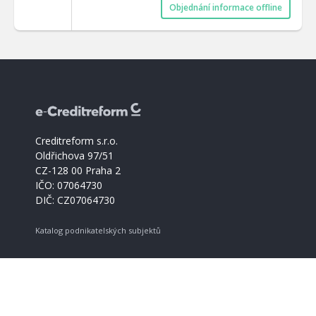
Objednání informace offline
Creditreform s.r.o.
Oldřichova 97/51
CZ-128 00 Praha 2
IČO: 07064730
DIČ: CZ07064730
Katalog podnikatelských subjektů
Creditreform support
+420 221 228 030
info@creditreform.cz