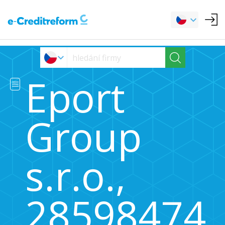
Eport
Group
s.r.o.,
28598474