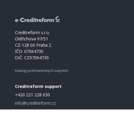
Creditreform s.r.o.
Oldřichova 97/51
CZ-128 00 Praha 2
IČO: 07064730
DIČ: CZ07064730
Katalog podnikatelských subjektů
Creditreform support
+420 221 228 030
info@creditreform.cz
O Creditreform
CrefoZert