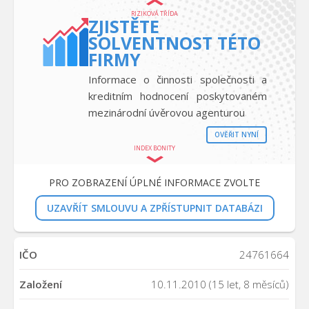
RIZIKOVÁ TŘÍDA
ZJISTĚTE
SOLVENTNOST TÉTO
FIRMY
Informace o činnosti společnosti a
kreditním hodnocení poskytovaném
mezinárodní úvěrovou agenturou
OVĚŘIT NYNÍ
INDEX BONITY
PRO ZOBRAZENÍ ÚPLNÉ INFORMACE ZVOLTE
UZAVŘÍT SMLOUVU A ZPŘÍSTUPNIT DATABÁZI
IČO
24761664
Založení
10.11.2010 (15 let, 8 měsíců)