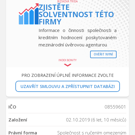
RIZIKOVÁ TŘÍDA
ZJISTĚTE
SOLVENTNOST TÉTO
FIRMY
Informace o činnosti společnosti a
kreditním hodnocení poskytovaném
mezinárodní úvěrovou agenturou
OVĚŘIT NYNÍ
INDEX BONITY
PRO ZOBRAZENÍ ÚPLNÉ INFORMACE ZVOLTE
UZAVŘÍT SMLOUVU A ZPŘÍSTUPNIT DATABÁZI
IČO
08559601
Založení
02.10.2019 (6 let, 10 měsíců)
Právní forma
Společnost s ručením omezeným