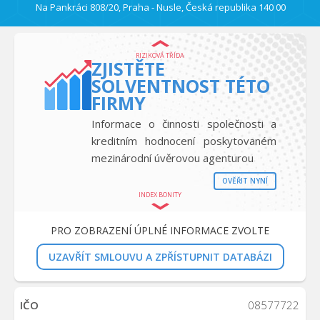
Na Pankráci 808/20, Praha - Nusle, Česká republika 140 00
RIZIKOVÁ TŘÍDA
ZJISTĚTE
SOLVENTNOST TÉTO
FIRMY
Informace o činnosti společnosti a
kreditním hodnocení poskytovaném
mezinárodní úvěrovou agenturou
OVĚŘIT NYNÍ
INDEX BONITY
PRO ZOBRAZENÍ ÚPLNÉ INFORMACE ZVOLTE
UZAVŘÍT SMLOUVU A ZPŘÍSTUPNIT DATABÁZI
IČO
08577722