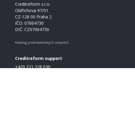
Creditreform s.r.o.
Oldřichova 97/51
CZ-128 00 Praha 2
IČO: 07064730
DIČ: CZ07064730
Katalog podnikatelských subjektů
Creditreform support
+420 221 228 030
info@creditreform.cz
O Creditreform
CrefoZert
Produkty a služby
GDPR
Pravidla a podmínky