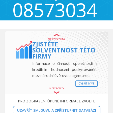
08573034
Příčná 1892/4, Praha - Nové Město, Česká republika 110 00
RIZIKOVÁ TŘÍDA
ZJISTĚTE
SOLVENTNOST TÉTO
FIRMY
Informace o činnosti společnosti a
kreditním hodnocení poskytovaném
mezinárodní úvěrovou agenturou
OVĚŘIT NYNÍ
INDEX BONITY
PRO ZOBRAZENÍ ÚPLNÉ INFORMACE ZVOLTE
UZAVŘÍT SMLOUVU A ZPŘÍSTUPNIT DATABÁZI