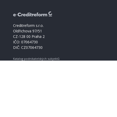
Creditreform s.r.o.
Oldřichova 97/51
CZ-128 00 Praha 2
IČO: 07064730
DIČ: CZ07064730
Katalog podnikatelských subjektů
Creditreform support
+420 221 228 030
info@creditreform.cz
O Creditreform
CrefoZert
Produkty a služby