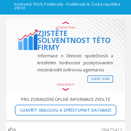
Kostnická 755/9, Poděbrady - Poděbrady III, Česká republika
290 01
RIZIKOVÁ TŘÍDA
ZJISTĚTE
SOLVENTNOST TÉTO
FIRMY
Informace o činnosti společnosti a
kreditním hodnocení poskytovaném
mezinárodní úvěrovou agenturou
OVĚŘIT NYNÍ
INDEX BONITY
PRO ZOBRAZENÍ ÚPLNÉ INFORMACE ZVOLTE
UZAVŘÍT SMLOUVU A ZPŘÍSTUPNIT DATABÁZI
IČO
08473412