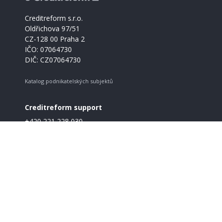
Creditreform s.r.o.
Oldřichova 97/51
CZ-128 00 Praha 2
IČO: 07064730
DIČ: CZ07064730
Katalog podnikatelských subjektů
Creditreform support
+420 221 228 030
info@creditreform.cz
O Creditreform
CrefoZert
Produkty a služby
GDPR
Pravidla a podmínky