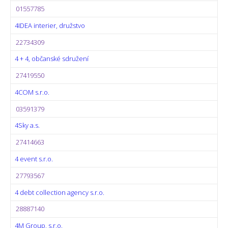
01557785
4IDEA interier, družstvo
22734309
4 + 4, občanské sdružení
27419550
4COM s.r.o.
03591379
4Sky a.s.
27414663
4 event s.r.o.
27793567
4 debt collection agency s.r.o.
28887140
4M Group, s.r.o.