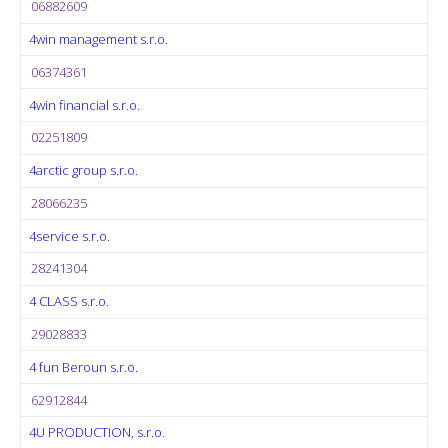
06882609
4win management s.r.o.
06374361
4win financial s.r.o.
02251809
4arctic group s.r.o.
28066235
4service s.r.o.
28241304
4 CLASS s.r.o.
29028833
4 fun Beroun s.r.o.
62912844
4U PRODUCTION, s.r.o.