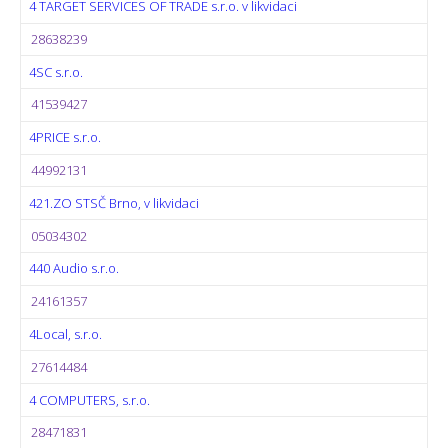
4 TARGET SERVICES OF TRADE s.r.o. v likvidaci
28638239
4SC s.r.o.
41539427
4PRICE s.r.o.
44992131
421.ZO STSČ Brno, v likvidaci
05034302
440 Audio s.r.o.
24161357
4Local, s.r.o.
27614484
4 COMPUTERS, s.r.o.
28471831