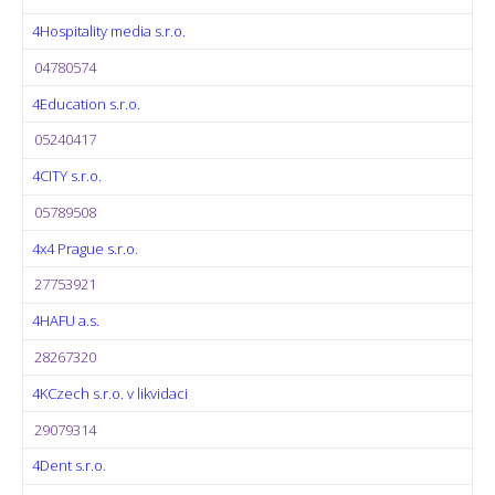
4Hospitality media s.r.o.
04780574
4Education s.r.o.
05240417
4CITY s.r.o.
05789508
4x4 Prague s.r.o.
27753921
4HAFU a.s.
28267320
4KCzech s.r.o. v likvidaci
29079314
4Dent s.r.o.