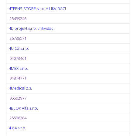
4TEENS.STORE s.r.o. v LIKVIDACI
25499246
4D projekt s.r.o. v likvidaci
26738571
4U CZ s.r.o.
04073461
4MEX s.r.o.
04814771
4Medical z.s.
05502977
4BLOK Alfa s.r.o.
25596284
4 x 4 s.r.o.