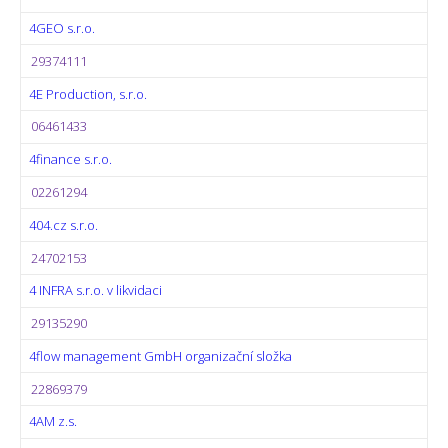
4GEO s.r.o.
29374111
4E Production, s.r.o.
06461433
4finance s.r.o.
02261294
404.cz s.r.o.
24702153
4 INFRA s.r.o. v likvidaci
29135290
4flow management GmbH organizační složka
22869379
4AM z.s.