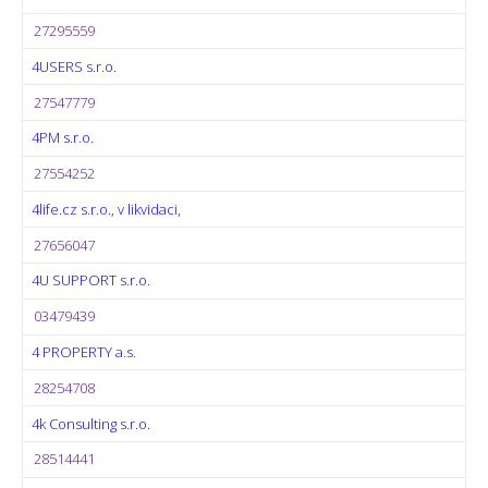
27295559
4USERS s.r.o.
27547779
4PM s.r.o.
27554252
4life.cz s.r.o., v likvidaci,
27656047
4U SUPPORT s.r.o.
03479439
4 PROPERTY a.s.
28254708
4k Consulting s.r.o.
28514441