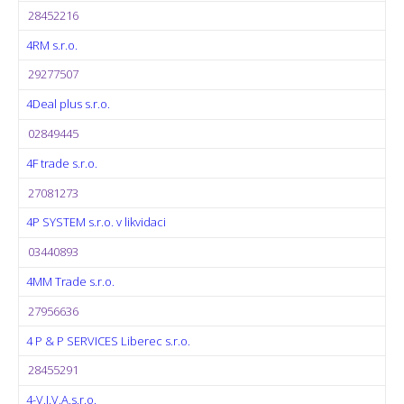
28452216
4RM s.r.o.
29277507
4Deal plus s.r.o.
02849445
4F trade s.r.o.
27081273
4P SYSTEM s.r.o. v likvidaci
03440893
4MM Trade s.r.o.
27956636
4 P & P SERVICES Liberec s.r.o.
28455291
4-V.I.V.A.s.r.o.