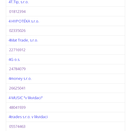
4T.Tip, s.r.o.
01812394
4 HYPOTÉKA s.r.o.
02335026
4Mat Trade, s.r.o.
22716912
4G o.s.
24784079
4money s.r.o.
26625041
4 MUSIC "v likvidaci"
48041939
4trades s.r.o. v likvidaci
05574463