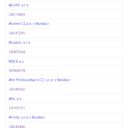
4profit, s.r.o.
28215869
4home CZ,a.s. v likvidaci
28247205
4Fusion, s.r.o.
28405544
4NICE a.s.
03464318
4Re Photovoltaics CZ, s.r.o. v likvidaci
29249392
4Re, a.s.
24165131
4Prom, s.r.o.v likvidaci
28243846