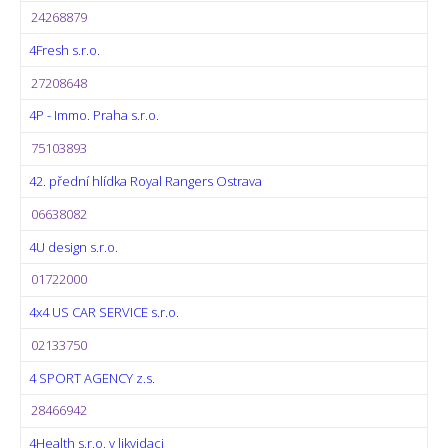
24268879
4Fresh s.r.o.
27208648
4P - Immo. Praha s.r.o.
75103893
42. přední hlídka Royal Rangers Ostrava
06638082
4U design s.r.o.
01722000
4x4 US CAR SERVICE s.r.o.
02133750
4 SPORT AGENCY z.s.
28466942
4Health s.r.o. v likvidaci