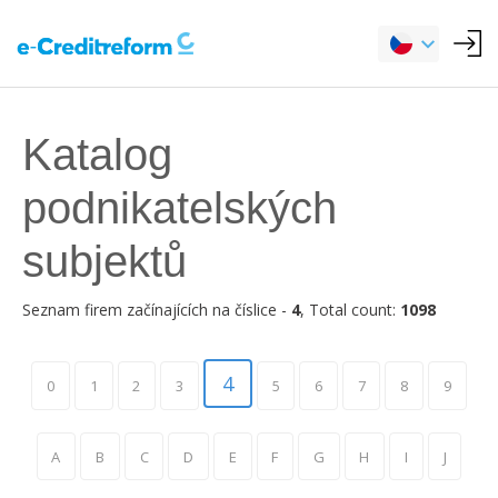
Katalog
podnikatelských
subjektů
Seznam firem začínajících na číslice -
4
, Total count:
1098
4
0
1
2
3
5
6
7
8
9
A
B
C
D
E
F
G
H
I
J