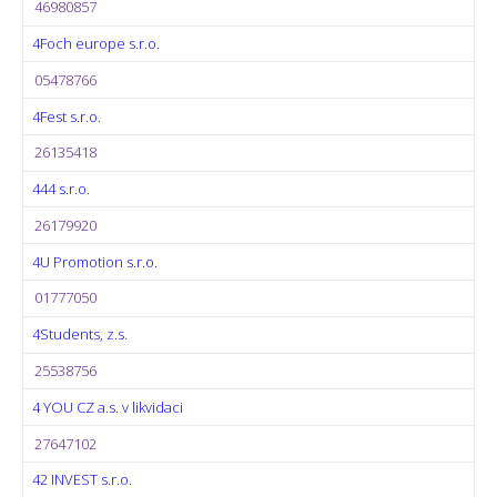
46980857
4Foch europe s.r.o.
05478766
4Fest s.r.o.
26135418
444 s.r.o.
26179920
4U Promotion s.r.o.
01777050
4Students, z.s.
25538756
4 YOU CZ a.s. v likvidaci
27647102
42 INVEST s.r.o.