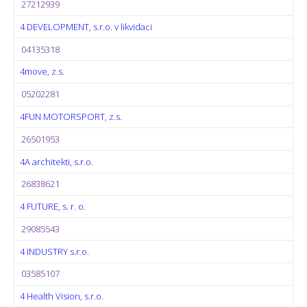
27212939
4 DEVELOPMENT, s.r.o. v likvidaci
04135318
4move, z.s.
05202281
4FUN MOTORSPORT, z.s.
26501953
4A architekti, s.r.o.
26838621
4 FUTURE, s. r. o.
29085543
4 INDUSTRY s.r.o.
03585107
4 Health Vision, s.r.o.