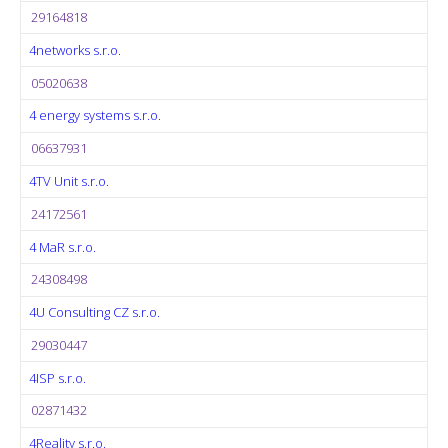
29164818
4networks s.r.o.
05020638
4 energy systems s.r.o.
06637931
4TV Unit s.r.o.
24172561
4 MaR s.r.o.
24308498
4U Consulting CZ s.r.o.
29030447
4ISP s.r.o.
02871432
4Reality s.r.o.