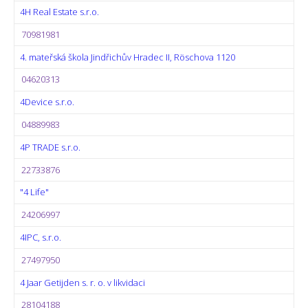
4H Real Estate s.r.o.
70981981
4. mateřská škola Jindřichův Hradec II, Röschova 1120
04620313
4Device s.r.o.
04889983
4P TRADE s.r.o.
22733876
"4 Life"
24206997
4IPC, s.r.o.
27497950
4 Jaar Getijden s. r. o. v likvidaci
28104188