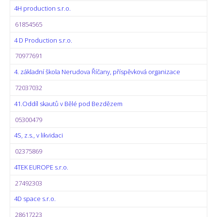
4H production s.r.o.
61854565
4 D Production s.r.o.
70977691
4. základní škola Nerudova Říčany, příspěvková organizace
72037032
41.Oddíl skautů v Bělé pod Bezdězem
05300479
4S, z.s., v likvidaci
02375869
4TEK EUROPE s.r.o.
27492303
4D space s.r.o.
28617223