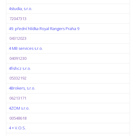
4studia, s.r.o.
72047313
49. přední hlídka Royal Rangers Praha 9
04312023
4 MB services s.r.o.
04091230
4fishcz s.r.o.
05332192
4Brokers, s.r.o.
06213171
4ZOM s.r.o.
00548618
4 + V.O.S.