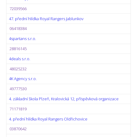
72039566
47. přední hlídka Royal Rangers Jablunkov
06418384
4spartans s.r.o.
28816145
4deals s.r.o.
48025232
4K Agency s.r.o.
49777530
4. základní škola Plzeň, Kralovická 12, příspěvková organizace
71171819
4. přední hlídka Royal Rangers Oldřichovice
03870642