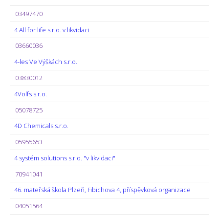
03497470
4 All for life s.r.o. v likvidaci
03660036
4-les Ve Výškách s.r.o.
03830012
4Volfs s.r.o.
05078725
4D Chemicals s.r.o.
05955653
4 systém solutions s.r.o. "v likvidaci"
70941041
46. mateřská škola Plzeň, Fibichova 4, příspěvková organizace
04051564