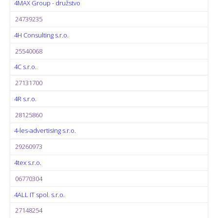
4MAX Group - družstvo
24739235
4H Consulting s.r.o.
25540068
4C s.r.o.
27131700
4R s.r.o.
28125860
4-les-advertising s.r.o.
29260973
4tex s.r.o.
06770304
4ALL IT spol. s.r.o.
27148254