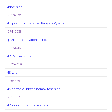
4doc, s.r.o.
75109891
43. přední hlídka Royal Rangers Vyškov
27412083
4JAN Public Relations, s.r.o.
05164702
4D Partners, z. s.
06252419
4E, z. s.
27644251
4N správa a údržba nemovitostí s.r.o.
28136373
4Production s.r.o. v likvidaci