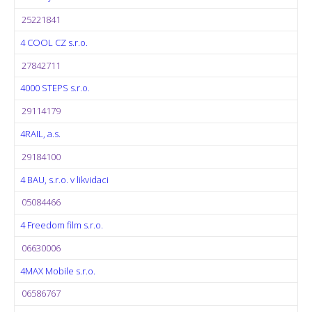
25221841
4 COOL CZ s.r.o.
27842711
4000 STEPS s.r.o.
29114179
4RAIL, a.s.
29184100
4 BAU, s.r.o. v likvidaci
05084466
4 Freedom film s.r.o.
06630006
4MAX Mobile s.r.o.
06586767