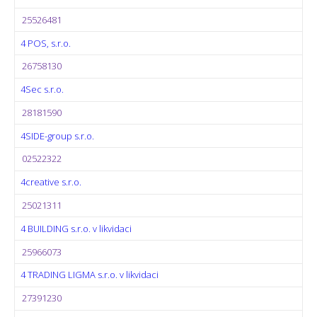
25526481
4 POS, s.r.o.
26758130
4Sec s.r.o.
28181590
4SIDE-group s.r.o.
02522322
4creative s.r.o.
25021311
4 BUILDING s.r.o. v likvidaci
25966073
4 TRADING LIGMA s.r.o. v likvidaci
27391230