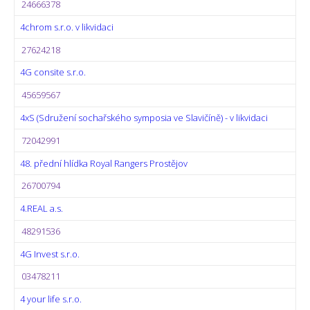
24666378
4chrom s.r.o. v likvidaci
27624218
4G consite s.r.o.
45659567
4xS (Sdružení sochařského symposia ve Slavičíně) - v likvidaci
72042991
48. přední hlídka Royal Rangers Prostějov
26700794
4.REAL a.s.
48291536
4G Invest s.r.o.
03478211
4 your life s.r.o.