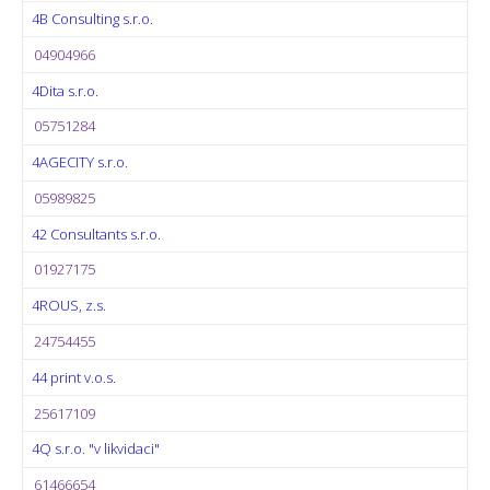
4B Consulting s.r.o.
04904966
4Dita s.r.o.
05751284
4AGECITY s.r.o.
05989825
42 Consultants s.r.o.
01927175
4ROUS, z.s.
24754455
44 print v.o.s.
25617109
4Q s.r.o. "v likvidaci"
61466654