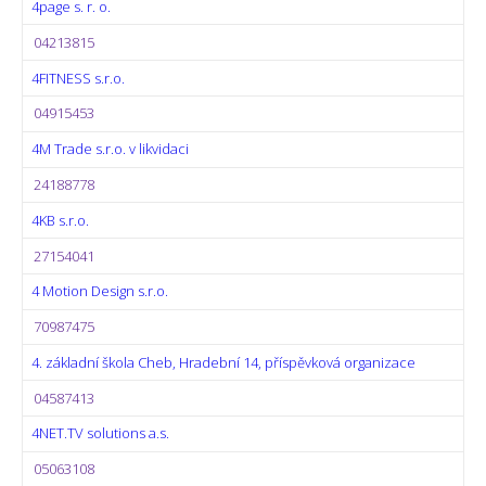
4page s. r. o.
04213815
4FITNESS s.r.o.
04915453
4M Trade s.r.o. v likvidaci
24188778
4KB s.r.o.
27154041
4 Motion Design s.r.o.
70987475
4. základní škola Cheb, Hradební 14, příspěvková organizace
04587413
4NET.TV solutions a.s.
05063108