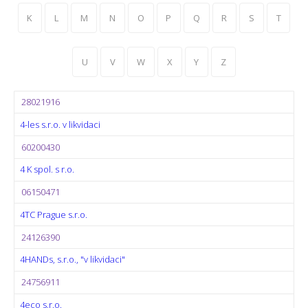
K
L
M
N
O
P
Q
R
S
T
U
V
W
X
Y
Z
28021916
4-les s.r.o. v likvidaci
60200430
4 K spol. s r.o.
06150471
4TC Prague s.r.o.
24126390
4HANDs, s.r.o., "v likvidaci"
24756911
4eco s.r.o.