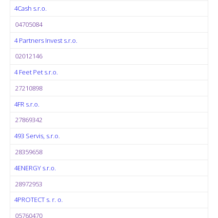
4Cash s.r.o.
04705084
4 Partners Invest s.r.o.
02012146
4 Feet Pet s.r.o.
27210898
4FR s.r.o.
27869342
493 Servis, s.r.o.
28359658
4ENERGY s.r.o.
28972953
4PROTECT s. r. o.
05760470