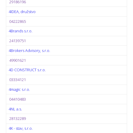
29186196
4IDEA, družstvo
04222865
4Brands s.r.o.
24139751
4Brokers Advisory, s.r.o.
49901621
4D CONSTRUCT s.r.o.
03334121
4magic s.r.o.
04410483
4NL a.s.
28132289
4K - stav, s.r.o.