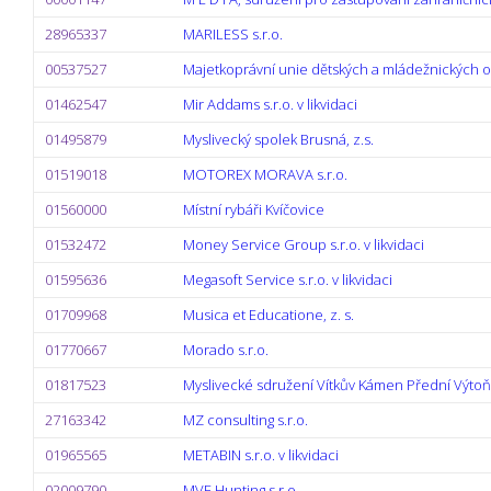
28965337
MARILESS s.r.o.
00537527
Majetkoprávní unie dětských a mládežnických org
01462547
Mir Addams s.r.o. v likvidaci
01495879
Myslivecký spolek Brusná, z.s.
01519018
MOTOREX MORAVA s.r.o.
01560000
Místní rybáři Kvíčovice
01532472
Money Service Group s.r.o. v likvidaci
01595636
Megasoft Service s.r.o. v likvidaci
01709968
Musica et Educatione, z. s.
01770667
Morado s.r.o.
01817523
Myslivecké sdružení Vítkův Kámen Přední Výtoň
27163342
MZ consulting s.r.o.
01965565
METABIN s.r.o. v likvidaci
02009790
MVE Hunting s.r.o.