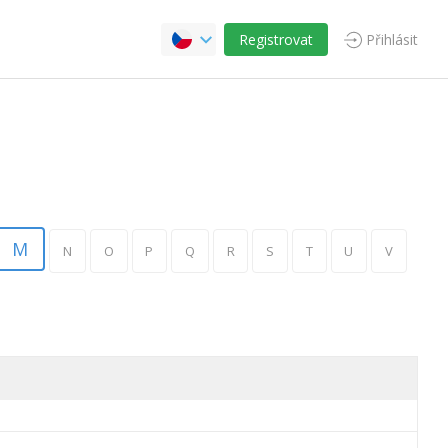
Registrovat
Přihlásit
M
N
O
P
Q
R
S
T
U
V