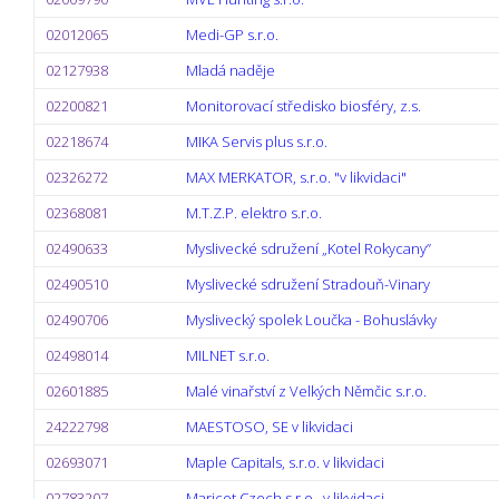
02012065
Medi-GP s.r.o.
02127938
Mladá naděje
02200821
Monitorovací středisko biosféry, z.s.
02218674
MIKA Servis plus s.r.o.
02326272
MAX MERKATOR, s.r.o. "v likvidaci"
02368081
M.T.Z.P. elektro s.r.o.
02490633
Myslivecké sdružení „Kotel Rokycany”
02490510
Myslivecké sdružení Stradouň-Vinary
02490706
Myslivecký spolek Loučka - Bohuslávky
02498014
MILNET s.r.o.
02601885
Malé vinařství z Velkých Němčic s.r.o.
24222798
MAESTOSO, SE v likvidaci
02693071
Maple Capitals, s.r.o. v likvidaci
02783207
Maricot Czech s.r.o., v likvidaci