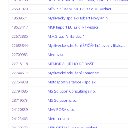
25591029
MĚSTSKÉ KAMENICTVÍ, s.r.o. v likvidaci
18609571
Myslivecký spolek Hubert Nový Knín
18623417
MCK Import EU s.r.o. v likvidaci
22672885
M.H.S. z.s. "v likvidaci"
22683844
Myslivecké sdružení ŠPIČÁK Královec v likvidaci
22709983
Medovka
22715118
MEMORIAL JIŘÍHO DOBIÁŠE
22744517
Myslivecké sdružení Komonec
22754938
Motosport Valteřice - spolek
22794085
MS Solution Consulting s.r.o.
28719573
MS Solution s.r.o.
24120839
MAVIPOSA s.r.o.
24123463
Metuna s.r.o.
24129372
MPK OPTIMA , s.r.o. v likvidaci