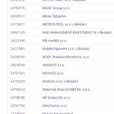
24764779
MAAD Group s.r.o.
00299511
Město Štěpánov
24178471
METROSTROI, s.r.o. v likvidaci
24841129
MAE MANAGEMENT INVESTMENT SE v likvidaci
24223140
MB-medilis s.r.o.
24277835
Mobile Payment s.r.o. v likvidaci
24298760
MUDr. Romana Benešová, s.r.o.
24678244
MAMAVIT s.r.o.
24707325
MOVIGO s.r.o.
24733229
MoiDom s.r.o. v likvidaci
24740314
Mateřská škola DOMEČEK, o.p.s.
24708186
MŠ Domeček, s.r.o.
24761753
Melchiorre s.r.o.
24778591
Mykola Novoselchuk