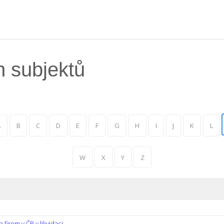
h subjektů
A
B
C
D
E
F
G
H
I
J
K
L
W
X
Y
Z
firem v ČR v likvidaci