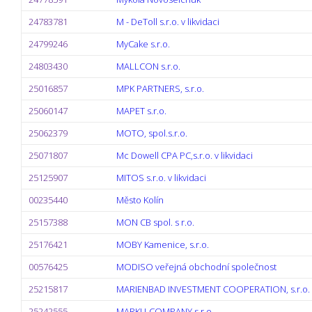
24783781
M - DeToll s.r.o. v likvidaci
24799246
MyCake s.r.o.
24803430
MALLCON s.r.o.
25016857
MPK PARTNERS, s.r.o.
25060147
MAPET s.r.o.
25062379
MOTO, spol.s.r.o.
25071807
Mc Dowell CPA PC,s.r.o. v likvidaci
25125907
MITOS s.r.o. v likvidaci
00235440
Město Kolín
25157388
MON CB spol. s r.o.
25176421
MOBY Kamenice, s.r.o.
00576425
MODISO veřejná obchodní společnost
25215817
MARIENBAD INVESTMENT COOPERATION, s.r.o. v 
25242555
MARKU-COMPANY s.r.o.