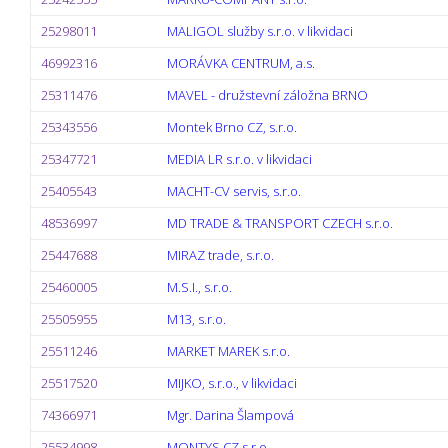
25298011
MALIGOL služby s.r.o. v likvidaci
46992316
MORÁVKA CENTRUM, a.s.
25311476
MAVEL - družstevní záložna BRNO
25343556
Montek Brno CZ, s.r.o.
25347721
MEDIA LR s.r.o. v likvidaci
25405543
MACHT-CV servis, s.r.o.
48536997
MD TRADE & TRANSPORT CZECH s.r.o.
25447688
MIRAZ trade, s.r.o.
25460005
M.S.I., s.r.o.
25505955
M13, s.r.o.
25511246
MARKET MAREK s.r.o.
25517520
MIJKO, s.r.o., v likvidaci
74366971
Mgr. Darina Šlampová
25534998
MONTYS CZ s.r.o.