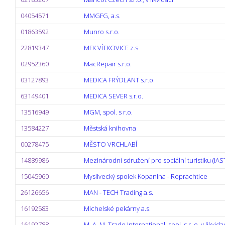
04054571
MMGFG, a.s.
01863592
Munro s.r.o.
22819347
MFK VÍTKOVICE z.s.
02952360
MacRepair s.r.o.
03127893
MEDICA FRÝDLANT s.r.o.
63149401
MEDICA SEVER s.r.o.
13516949
MGM, spol. s r.o.
13584227
Městská knihovna
00278475
MĚSTO VRCHLABÍ
14889986
Mezinárodní sdružení pro sociální turistiku (IAS
15045960
Myslivecký spolek Kopanina - Roprachtice
26126656
MAN - TECH Trading a.s.
16192583
Michelské pekárny a.s.
16192788
M. A. M. Trade International, spol. s r. o. v likvida