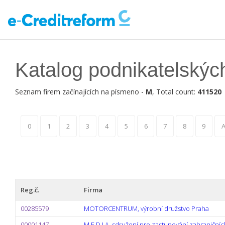
Katalog podnikatelskýc
Seznam firem začínajících na písmeno -
M
, Total count:
411520
0
1
2
3
4
5
6
7
8
9
Reg.č.
Firma
00285579
MOTORCENTRUM, výrobní družstvo Praha
00001147
M E D I A, sdružení pro zastupování zahraničních 