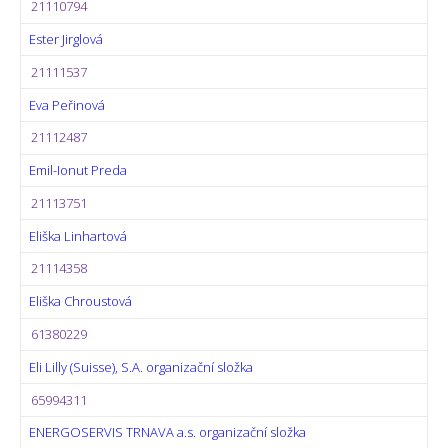
21110794
Ester Jirglová
21111537
Eva Peřinová
21112487
Emil-Ionut Preda
21113751
Eliška Linhartová
21114358
Eliška Chroustová
61380229
Eli Lilly (Suisse), S.A. organizační složka
65994311
ENERGOSERVIS TRNAVA a.s. organizační složka