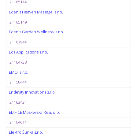
21165114
Eden's Heaven Massage, s.r.o.
21165149
Eden's Garden Wellness, s.r.o.
21163944
Eos Applications s.r.o.
21164738
EMOI s.r.o.
21158444
Endevity Innovations s.r.o.
21163421
EDIFICE Moskevská Resi, s.r.o.
21164614
Elektro Šunka s.r.o.