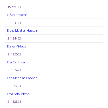
19965711
Eliška Novotná
21123314
Eisha Mazhar Hussain
21124493
Eliška Miklová
21125562
Eva Cenková
21137471
Eric Nicholas Cooper
21135223
Ema Kalousková
21132828