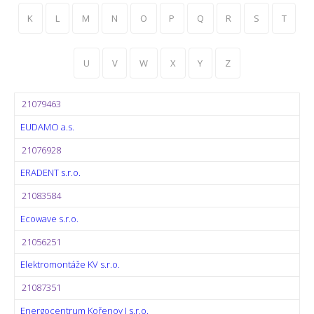
K
L
M
N
O
P
Q
R
S
T
U
V
W
X
Y
Z
21079463
EUDAMO a.s.
21076928
ERADENT s.r.o.
21083584
Ecowave s.r.o.
21056251
Elektromontáže KV s.r.o.
21087351
Energocentrum Kořenov I s.r.o.