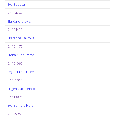
Eva Budová
21104247
Ela Kandratovich
21104433
Ekaterina Lavrova
21101175
Elena Kuchumova
21101060
Evgeniia Sibirtseva
21105014
Eugen Cucerenco
21113874
Eva Senfeld Höfs
21099952