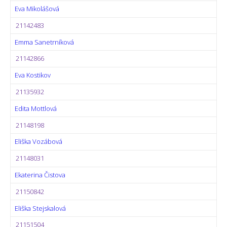
Eva Mikolášová
21142483
Emma Sanetrníková
21142866
Eva Kostikov
21135932
Edita Mottlová
21148198
Eliška Vozábová
21148031
Ekaterina Čistova
21150842
Eliška Stejskalová
21151504