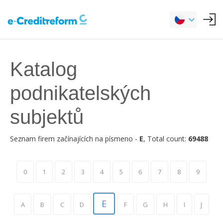
Katalog
podnikatelských
subjektů
Seznam firem začínajících na písmeno -
E
, Total count:
69488
0
1
2
3
4
5
6
7
8
9
E
A
B
C
D
F
G
H
I
J