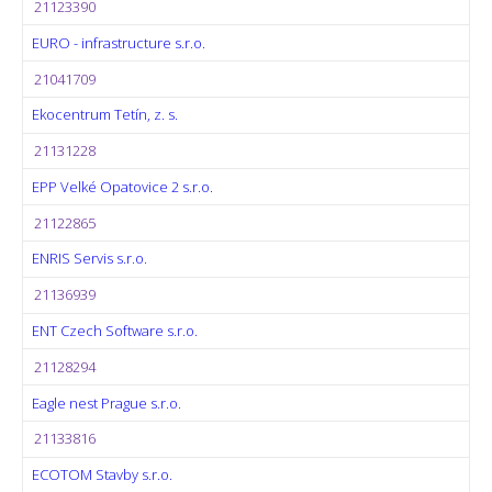
21123390
EURO - infrastructure s.r.o.
21041709
Ekocentrum Tetín, z. s.
21131228
EPP Velké Opatovice 2 s.r.o.
21122865
ENRIS Servis s.r.o.
21136939
ENT Czech Software s.r.o.
21128294
Eagle nest Prague s.r.o.
21133816
ECOTOM Stavby s.r.o.