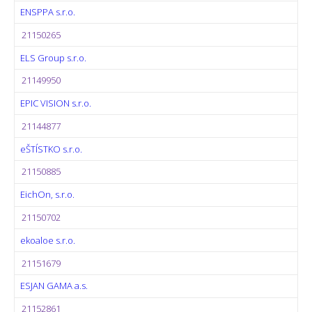
ENSPPA s.r.o.
21150265
ELS Group s.r.o.
21149950
EPIC VISION s.r.o.
21144877
eŠTÍSTKO s.r.o.
21150885
EichOn, s.r.o.
21150702
ekoaloe s.r.o.
21151679
ESJAN GAMA a.s.
21152861