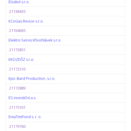
Elzakol s.r.o.
21138435
ECoGas Revize s.r.o.
21164665
Elektro Servis Křivohlávek s.r.o.
21173851
EKOZDŠZ s.r.o.
21172510
Epic Bard Production, s.r.o.
21172889
ES investiční a.s.
21175101
EmaTimFond s. r. o.
21179760