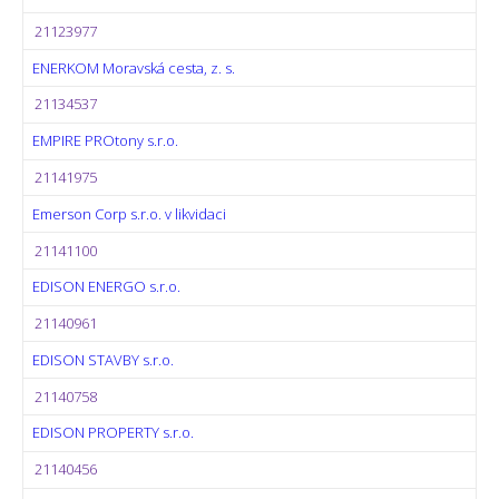
21123977
ENERKOM Moravská cesta, z. s.
21134537
EMPIRE PROtony s.r.o.
21141975
Emerson Corp s.r.o. v likvidaci
21141100
EDISON ENERGO s.r.o.
21140961
EDISON STAVBY s.r.o.
21140758
EDISON PROPERTY s.r.o.
21140456