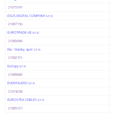
21075191
ESUS DIGITAL COMPANY s.r.o.
21087156
EUROTRADE-UE s.r.o.
21083096
Ela - Stavby, spol. s r.o.
21082731
ExCopy s.r.o.
21089680
EVENTAUDIO s.r.o.
21074208
EUROSTEA CABLES s.r.o.
21085137