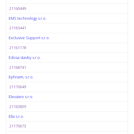
21160449
EMS technology s.r.o.
21165441
Exclusive Support s.r.o.
21161178
Edosa stavby s.r.o.
21168741
Ephraim, s.r.o.
21170649
Elevateo s.r.o.
21163839
Ella s.r.o.
21170673