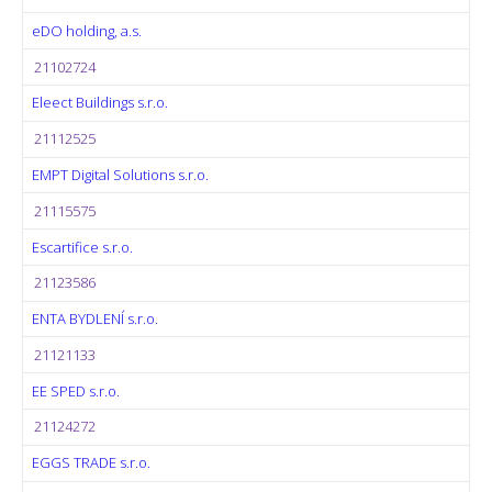
eDO holding, a.s.
21102724
Eleect Buildings s.r.o.
21112525
EMPT Digital Solutions s.r.o.
21115575
Escartifice s.r.o.
21123586
ENTA BYDLENÍ s.r.o.
21121133
EE SPED s.r.o.
21124272
EGGS TRADE s.r.o.