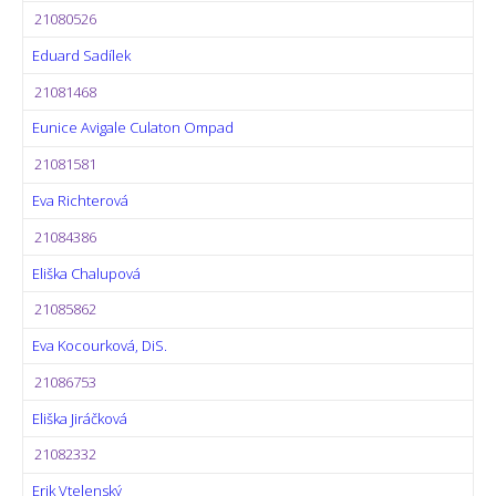
21080526
Eduard Sadílek
21081468
Eunice Avigale Culaton Ompad
21081581
Eva Richterová
21084386
Eliška Chalupová
21085862
Eva Kocourková, DiS.
21086753
Eliška Jiráčková
21082332
Erik Vtelenský