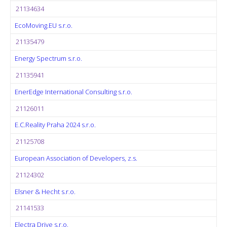
21134634
EcoMoving.EU s.r.o.
21135479
Energy Spectrum s.r.o.
21135941
EnerEdge International Consulting s.r.o.
21126011
E.C.Reality Praha 2024 s.r.o.
21125708
European Association of Developers, z.s.
21124302
Elsner & Hecht s.r.o.
21141533
Electra Drive s.r.o.