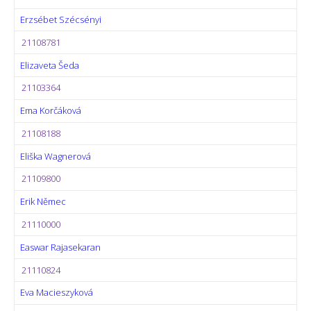
Erzsébet Szécsényi
21108781
Elizaveta Šeda
21103364
Ema Korčáková
21108188
Eliška Wagnerová
21109800
Erik Němec
21110000
Easwar Rajasekaran
21110824
Eva Macieszyková