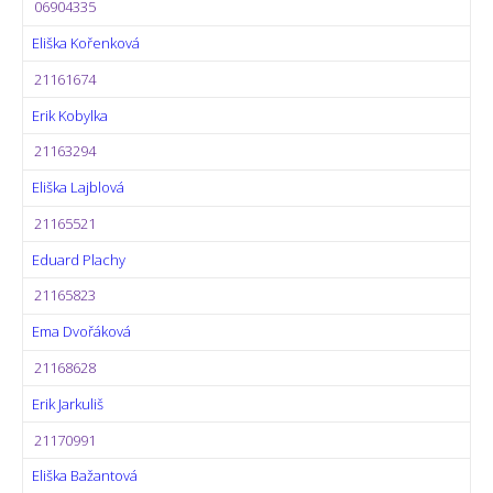
06904335
Eliška Kořenková
21161674
Erik Kobylka
21163294
Eliška Lajblová
21165521
Eduard Plachy
21165823
Ema Dvořáková
21168628
Erik Jarkuliš
21170991
Eliška Bažantová