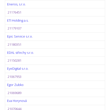
Eneros, s.r.o.
21176451
ETI Holding a.s.
21179107
Epic Service s.r.o.
21180351
EDAL střechy s.r.o.
21150281
EyeDigital s.r.o.
21067953
Egor Zubko
21069689
Eva Horynová
21070644