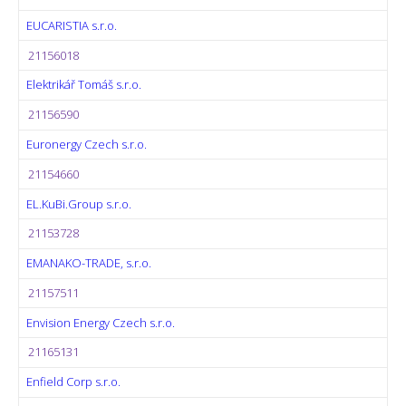
EUCARISTIA s.r.o.
21156018
Elektrikář Tomáš s.r.o.
21156590
Euronergy Czech s.r.o.
21154660
EL.KuBi.Group s.r.o.
21153728
EMANAKO-TRADE, s.r.o.
21157511
Envision Energy Czech s.r.o.
21165131
Enfield Corp s.r.o.