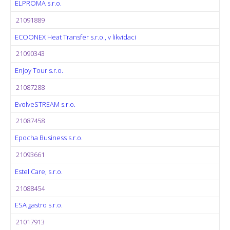
ELPROMA s.r.o.
21091889
ECOONEX Heat Transfer s.r.o., v likvidaci
21090343
Enjoy Tour s.r.o.
21087288
EvolveSTREAM s.r.o.
21087458
Epocha Business s.r.o.
21093661
Estel Care, s.r.o.
21088454
ESA gastro s.r.o.
21017913