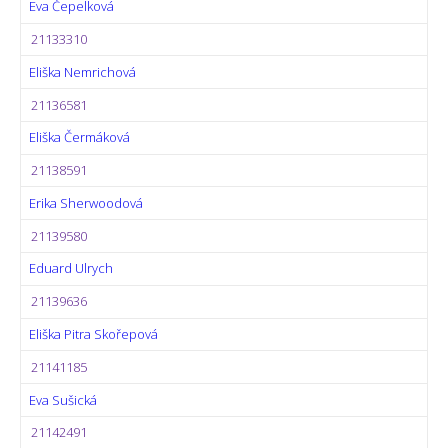
Eva Čepelková
21133310
Eliška Nemrichová
21136581
Eliška Čermáková
21138591
Erika Sherwoodová
21139580
Eduard Ulrych
21139636
Eliška Pitra Skořepová
21141185
Eva Sušická
21142491