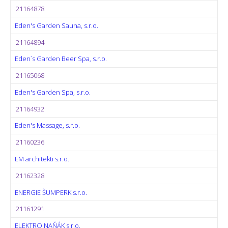
21164878
Eden's Garden Sauna, s.r.o.
21164894
Eden´s Garden Beer Spa, s.r.o.
21165068
Eden's Garden Spa, s.r.o.
21164932
Eden's Massage, s.r.o.
21160236
EM architekti s.r.o.
21162328
ENERGIE ŠUMPERK s.r.o.
21161291
ELEKTRO NAŇÁK s.r.o.