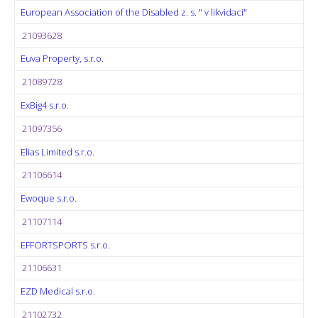
European Association of the Disabled z. s. " v likvidaci"
21093628
Euva Property, s.r.o.
21089728
ExBig4 s.r.o.
21097356
Elias Limited s.r.o.
21106614
Ewoque s.r.o.
21107114
EFFORTSPORTS s.r.o.
21106631
EZD Medical s.r.o.
21102732