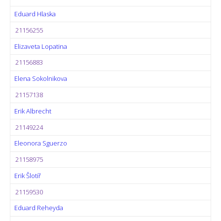
Eduard Hlaska
21156255
Elizaveta Lopatina
21156883
Elena Sokolnikova
21157138
Erik Albrecht
21149224
Eleonora Sguerzo
21158975
Erik Šlotíř
21159530
Eduard Reheyda