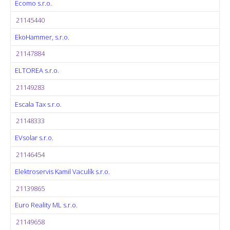
Ecomo s.r.o.
21145440
EkoHammer, s.r.o.
21147884
ELTOREA s.r.o.
21149283
Escala Tax s.r.o.
21148333
EVsolar s.r.o.
21146454
Elektroservis Kamil Vaculík s.r.o.
21139865
Euro Reality ML s.r.o.
21149658