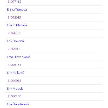
21077185
Eliška Tůmová
21078033
Eva Stiblerová
21078335
Erik Dokonal
21079005
Ema Hlavenková
21076154
Erik Palkovič
21079935
Erik Medek
21080160
Eva Štanglerová