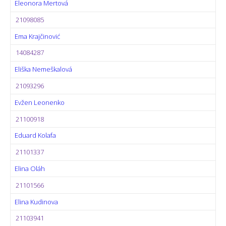
Eleonora Mertová
21098085
Ema Krajčinović
14084287
Eliška Nemeškalová
21093296
Evžen Leonenko
21100918
Eduard Kolafa
21101337
Elina Oláh
21101566
Elina Kudinova
21103941